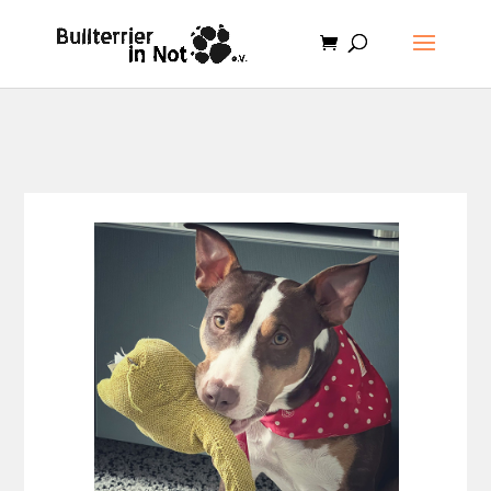
.et-cart-info { display:none; }