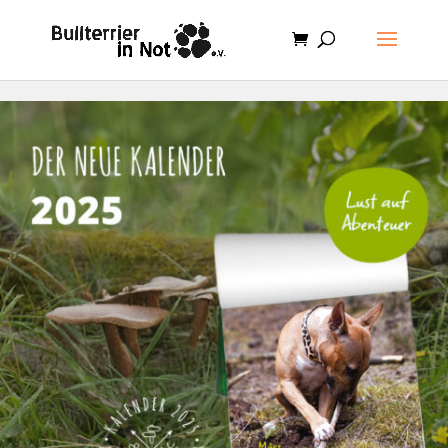
.et-cart-info { display:none; }