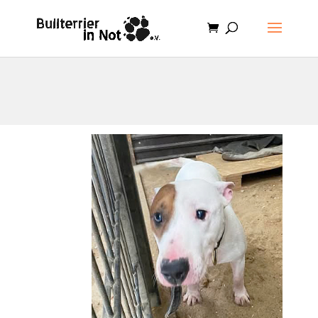
.et-cart-info { display:none; }