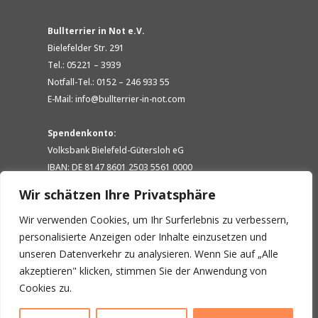
Bullterrier in Not e.V.
Bielefelder Str. 291
Tel.: 05221 – 3939
Notfall-Tel.: 0152 – 246 933 55
E-Mail: info@bullterrier-in-not.com
Spendenkonto:
Volksbank Bielefeld-Gütersloh eG
IBAN: DE 8147 8601 2503 5561 0000
BIC: GENODEM1GTL
Wir schätzen Ihre Privatsphäre
Wir verwenden Cookies, um Ihr Surferlebnis zu verbessern,
personalisierte Anzeigen oder Inhalte einzusetzen und
unseren Datenverkehr zu analysieren. Wenn Sie auf „Alle
akzeptieren" klicken, stimmen Sie der Anwendung von
Cookies zu.
Bullterrier in Not e.V. ist als gemeinnütziger Verein von der
Körperschaftssteuer und Gewerbesteuer freigestellt und beim Finanzamt