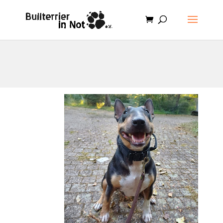
.et-cart-info { display:none; }