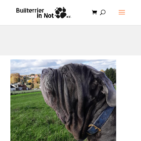
.et-cart-info { display:none; }