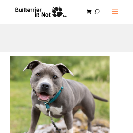
.et-cart-info { display:none; }