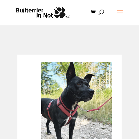
.et-cart-info { display:none; }