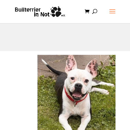
.et-cart-info { display:none; }