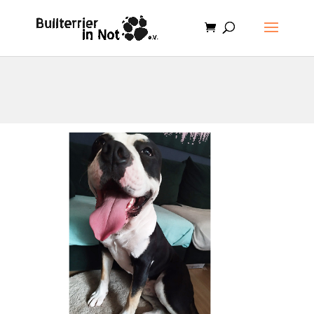
.et-cart-info { display:none; }