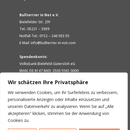
Bullterrier in Not e.V.
Bielefelder Str. 291
Tel.: 05221 – 3939
Notfall-Tel.: 0152 – 246 933 55
E-Mail: info@bullterrier-in-not.com
Spendenkonto:
Volksbank Bielefeld-Gütersloh eG
IBAN: DE 8147 8601 2503 5561 0000
BIC: GENODEM1GTL
Wir schätzen Ihre Privatsphäre
Wir verwenden Cookies, um Ihr Surferlebnis zu verbessern,
personalisierte Anzeigen oder Inhalte einzusetzen und
unseren Datenverkehr zu analysieren. Wenn Sie auf „Alle
akzeptieren" klicken, stimmen Sie der Anwendung von
Cookies zu.
Bullterrier in Not e.V. ist als gemeinnütziger Verein von der
Körperschaftssteuer und Gewerbesteuer freigestellt und beim Finanzamt